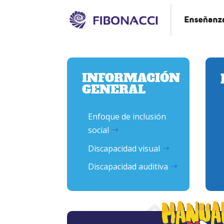
INFORMACIÓN
GENERAL
Enfoque de inclusión
social
Discapacidad visual
Discapacidad auditiva