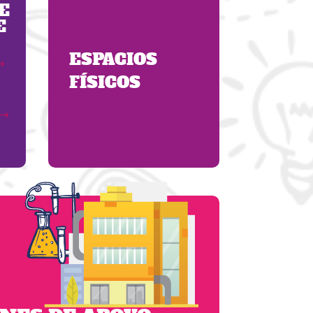
E
E
ESPACIOS
FÍSICOS