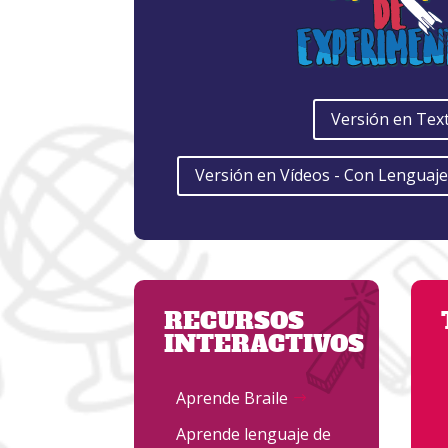
Versión en Tex
Versión en Vídeos - Con Lenguaj
RECURSOS
INTERACTIVOS
Aprende Braile
Aprende lenguaje de