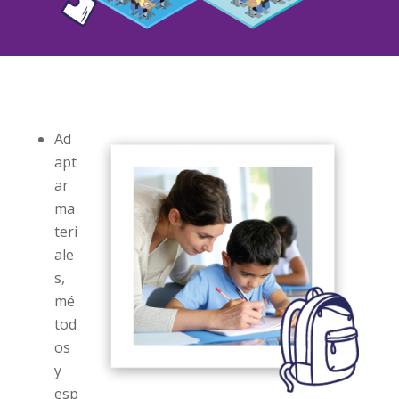
Ad
apt
ar
ma
teri
ale
s,
mé
tod
os
y
esp